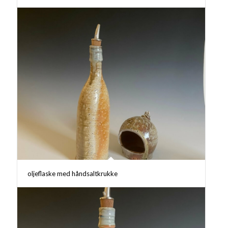
oljeflaske med håndsaltkrukke